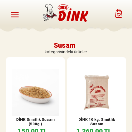
Susam
kategorisindeki ürünler
DİNK Simitlik Susam
DİNK 10 kg. Simitlik
(500g.)
Susam
150,00 TL
1.260,00 TL