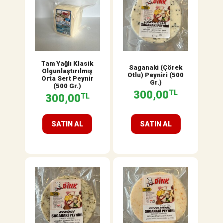
Tam Yağlı Klasik
Saganaki (Çörek
Olgunlaştırılmış
Otlu) Peyniri (500
Orta Sert Peynir
Gr.)
(500 Gr.)
300,00
TL
300,00
TL
SATIN AL
SATIN AL