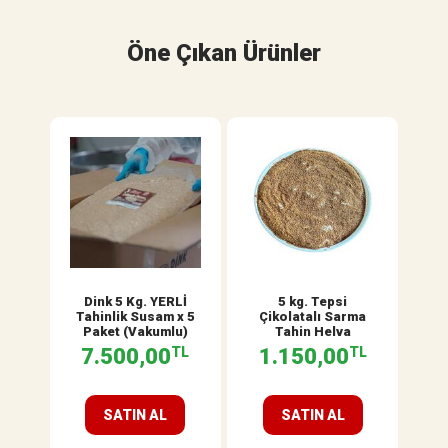
Öne Çıkan Ürünler
Dink 5 Kg. YERLİ
5 kg. Tepsi
Tahinlik Susam x 5
Çikolatalı Sarma
Paket (Vakumlu)
Tahin Helva
7.500,00
TL
1.150,00
TL
SATIN AL
SATIN AL