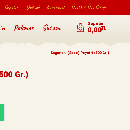
Sepetim
Destek
Kurumsal
Üyelik / Üye Girişi
Sepetim
in
Pekmez
Susam
0,00
TL
Saganaki (Sade) Peyniri (500 Gr.)
500 Gr.)