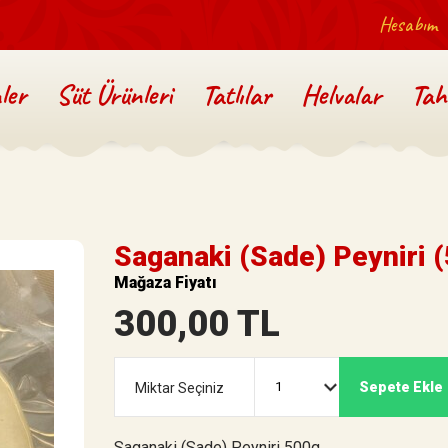
Hesabım
ler
Süt Ürünleri
Tatlılar
Helvalar
Tah
Saganaki (Sade) Peyniri (
Mağaza Fiyatı
300,00 TL
Sepete Ekle
Miktar Seçiniz
Saganaki (Sade) Peyniri 500g.